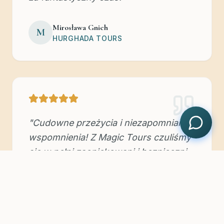
Mirosława Gnich
M
HURGHADA TOURS
"
Cudowne przeżycia i niezapomniane
wspomnienia! Z Magic Tours czuliśmy
się w pełni zaopiekowani i bezpieczni.
Od Marsa Alam po Kair – jesteśmy pod
wrażeniem organizacji, ludzi i miejsc.
Polecamy Was każdemu i już
planujemy kolejne wakacje z Wami!
"