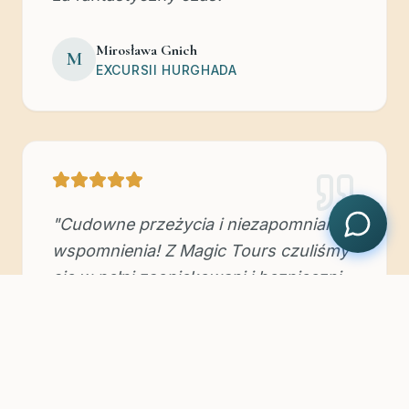
Mirosława Gnich
M
EXCURSII HURGHADA
"
Cudowne przeżycia i niezapomniane
wspomnienia! Z Magic Tours czuliśmy
się w pełni zaopiekowani i bezpieczni.
Od Marsa Alam po Kair – jesteśmy pod
wrażeniem organizacji, ludzi i miejsc.
Polecamy Was każdemu i już
planujemy kolejne wakacje z Wami!
"