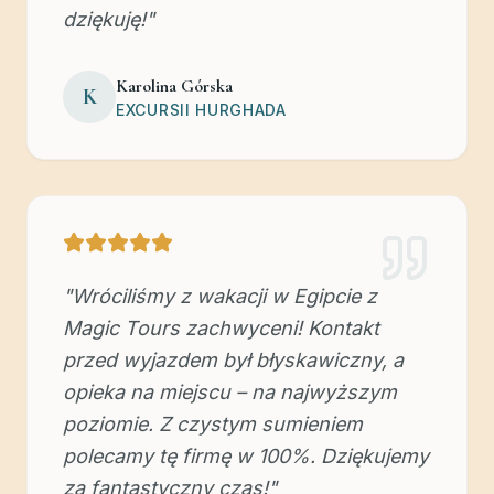
dziękuję!
"
Karolina Górska
K
EXCURSII HURGHADA
"
Wróciliśmy z wakacji w Egipcie z
Magic Tours zachwyceni! Kontakt
przed wyjazdem był błyskawiczny, a
opieka na miejscu – na najwyższym
poziomie. Z czystym sumieniem
polecamy tę firmę w 100%. Dziękujemy
za fantastyczny czas!
"