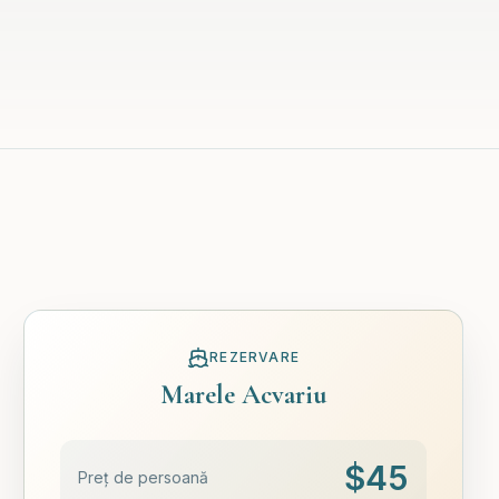
REZERVARE
Marele Acvariu
$
45
Preț de persoană