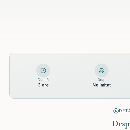
Durată
Grup
3 ore
Nelimitat
DETA
Desp