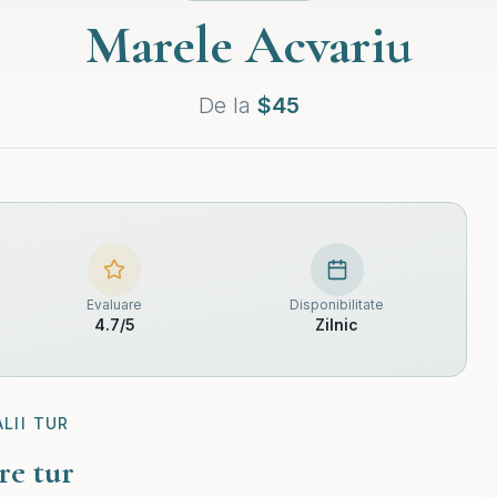
Marele Acvariu
De la
$
45
Evaluare
Disponibilitate
4.7
/5
Zilnic
LII TUR
re tur