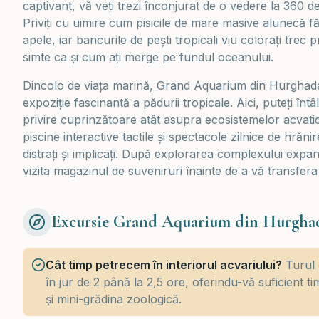
captivant, vă veți trezi înconjurat de o vedere la 360 de
Priviți cu uimire cum pisicile de mare masive alunecă f
apele, iar bancurile de pești tropicali viu colorați trec
simte ca și cum ați merge pe fundul oceanului.
Dincolo de viața marină, Grand Aquarium din Hurghada 
expoziție fascinantă a pădurii tropicale. Aici, puteți întâl
privire cuprinzătoare atât asupra ecosistemelor acvatice
piscine interactive tactile și spectacole zilnice de hrăn
distrați și implicați. După explorarea complexului expan
vizita magazinul de suveniruri înainte de a vă transfera 
Excursie Grand Aquarium din Hurgha
Cât timp petrecem în interiorul acvariului?
Turul 
în jur de 2 până la 2,5 ore, oferindu-vă suficient t
și mini-grădina zoologică.