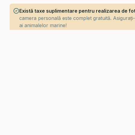
Există taxe suplimentare pentru realizarea de fo
camera personală este complet gratuită. Asigurați-vă
ai animalelor marine!
Facilitatea este accesibilă pentru scaune cu roti
accesibil, ceea ce îl face o experiență perfect conf
vizitatorii care folosesc scaune cu rotile.
DESCOPE
Alte e