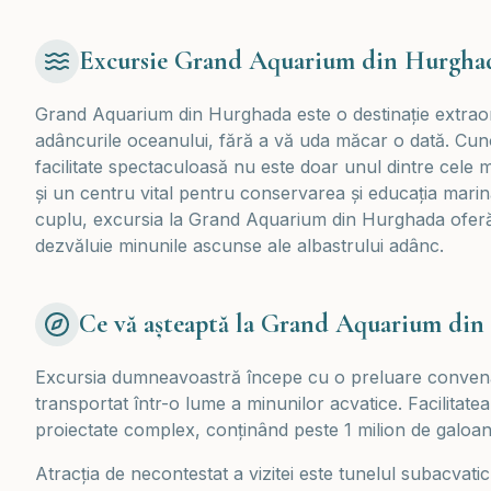
Excursie Grand Aquarium din Hurghada
Grand Aquarium din Hurghada este o destinație extraor
adâncurile oceanului, fără a vă uda măcar o dată. Cun
facilitate spectaculoasă nu este doar unul dintre cele ma
și un centru vital pentru conservarea și educația marină.
cuplu, excursia la Grand Aquarium din Hurghada oferă 
dezvăluie minunile ascunse ale albastrului adânc.
Ce vă așteaptă la Grand Aquarium di
Excursia dumneavoastră începe cu o preluare convenabi
transportat într-o lume a minunilor acvatice. Facilitatea
proiectate complex, conținând peste 1 milion de galoan
Atracția de necontestat a vizitei este tunelul subacvatic