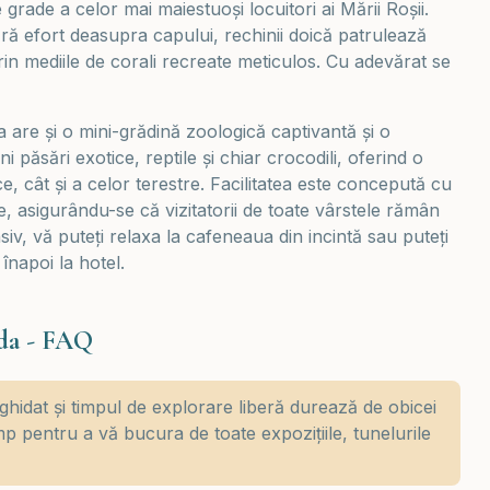
 grade a celor mai maiestuoși locuitori ai Mării Roșii.
ără efort deasupra capului, rechinii doică patrulează
 prin mediile de corali recreate meticulos. Cu adevărat se
are și o mini-grădină zoologică captivantă și o
ni păsări exotice, reptile și chiar crocodili, oferind o
, cât și a celor terestre. Facilitatea este concepută cu
ire, asigurându-se că vizitatorii de toate vârstele rămân
siv, vă puteți relaxa la cafeneaua din incintă sau puteți
înapoi la hotel.
da - FAQ
ghidat și timpul de explorare liberă durează de obicei
imp pentru a vă bucura de toate expozițiile, tunelurile