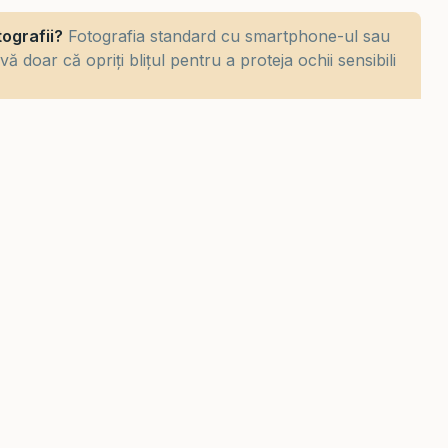
tografii?
Fotografia standard cu smartphone-ul sau
 doar că opriți blițul pentru a proteja ochii sensibili
le și cărucioare?
Da, Grand Aquarium este complet
ortabilă pentru familiile cu cărucioare pentru copii și
RĂ MAI MULT
xcursii