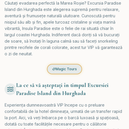
Căutați evadarea perfectă la Marea Roșie? Excursia Paradise
Island din Hurghada este alegerea supremă pentru relaxare,
aventură și frumusețe naturală uluitoare. Cunoscută pentru
nisipul său alb și fin, apele turcoaz cristaline și viața marină
vibrantă, Insula Paradise este o felie de rai situată chiar în
largul coastei Hurghada. Indiferent dacă doriți să vă bucurați
de soare, să înotați în laguna calmă sau să faceți snorkeling
printre recifele de corali colorate, acest tur VIP vă garantează
o zi de neuitat.
Magic Tours
La ce să vă așteptați în timpul Excursiei
Paradise Island din Hurghada
Experiența dumneavoastră VIP începe cu o preluare
confortabilă de la hotel dimineața, urmată de un transfer rapid
la port. Aici, vă veți îmbarca pe o barcă luxoasă și spațioasă,
dotată cu toate facilitățile necesare pentru o călătorie