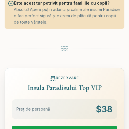
Este acest tur potrivit pentru familiile cu copii?
Absolut! Apele puțin adânci și calme ale insulei Paradise
o fac perfect sigură și extrem de plăcută pentru copiii
de toate vârstele.
REZERVARE
Insula Paradisului Top VIP
$
38
Preț de persoană