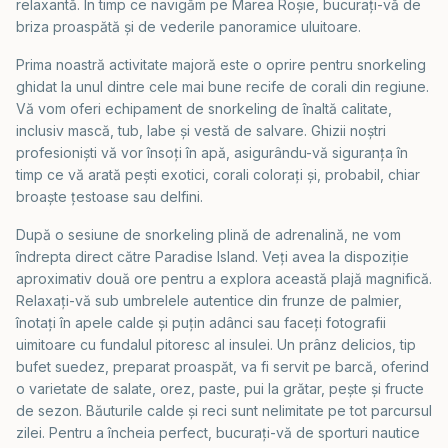
relaxantă. În timp ce navigăm pe Marea Roșie, bucurați-vă de
briza proaspătă și de vederile panoramice uluitoare.
Prima noastră activitate majoră este o oprire pentru snorkeling
ghidat la unul dintre cele mai bune recife de corali din regiune.
Vă vom oferi echipament de snorkeling de înaltă calitate,
inclusiv mască, tub, labe și vestă de salvare. Ghizii noștri
profesioniști vă vor însoți în apă, asigurându-vă siguranța în
timp ce vă arată pești exotici, corali colorați și, probabil, chiar
broaște țestoase sau delfini.
După o sesiune de snorkeling plină de adrenalină, ne vom
îndrepta direct către Paradise Island. Veți avea la dispoziție
aproximativ două ore pentru a explora această plajă magnifică.
Relaxați-vă sub umbrelele autentice din frunze de palmier,
înotați în apele calde și puțin adânci sau faceți fotografii
uimitoare cu fundalul pitoresc al insulei. Un prânz delicios, tip
bufet suedez, preparat proaspăt, va fi servit pe barcă, oferind
o varietate de salate, orez, paste, pui la grătar, pește și fructe
de sezon. Băuturile calde și reci sunt nelimitate pe tot parcursul
zilei. Pentru a încheia perfect, bucurați-vă de sporturi nautice