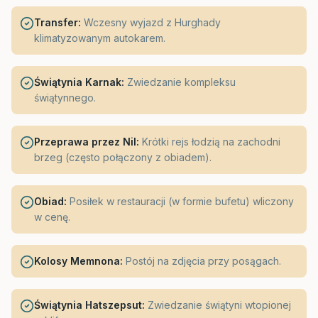
Transfer:
Wczesny wyjazd z Hurghady
klimatyzowanym autokarem.
Świątynia Karnak:
Zwiedzanie kompleksu
świątynnego.
Przeprawa przez Nil:
Krótki rejs łodzią na zachodni
brzeg (często połączony z obiadem).
Obiad:
Posiłek w restauracji (w formie bufetu) wliczony
w cenę.
Kolosy Memnona:
Postój na zdjęcia przy posągach.
Świątynia Hatszepsut:
Zwiedzanie świątyni wtopionej