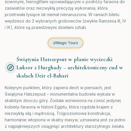
ściennymi, hieroglifami opowiadającymi o podróży faraona do
zaświatów oraz niezwykłą precyzją wykonania, która
przetrwała tysiące lat niemal nienaruszona. W ramach biletu
wejdziesz do 3 wybranych grobowców (zwykle Ramzesa III, IV
i IX), które są prawdziwymi dziełami sztuki.
Magic Tours
Świątynia Hatszepsut w planie wycieczki
Luksor z Hurghady – architektoniczny cud w
skałach Deir el-Bahari
Kolejnym punktem, który zapiera dech w piersiach, jest
Świątynia Hatszepsut – monumentalna budowla wykuta w
skalistym zboczu góry. Została wzniesiona na cześć jedynej
kobiety-faraona w historii Egiptu, która rządziła krajem z
niezwykłą siłą i mądrością. Trójpoziomowa konstrukcja,
harmonijnie wtopiona w skalny masyw, uznawana jest za jedno
z najpiękniejszych osiągnięć architektury starożytnego świata.