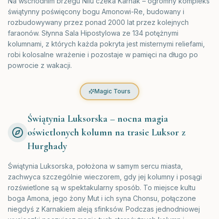
Na wschodnim brzegu Nilu czeka Karnak – ogromny kompleks
świątynny poświęcony bogu Amonowi-Re, budowany i
rozbudowywany przez ponad 2000 lat przez kolejnych
faraonów. Słynna Sala Hipostylowa ze 134 potężnymi
kolumnami, z których każda pokryta jest misternymi reliefami,
robi kolosalne wrażenie i pozostaje w pamięci na długo po
powrocie z wakacji.
Magic Tours
Świątynia Luksorska – nocna magia
oświetlonych kolumn na trasie Luksor z
Hurghady
Świątynia Luksorska, położona w samym sercu miasta,
zachwyca szczególnie wieczorem, gdy jej kolumny i posągi
rozświetlone są w spektakularny sposób. To miejsce kultu
boga Amona, jego żony Mut i ich syna Chonsu, połączone
niegdyś z Karnakiem aleją sfinksów. Podczas jednodniowej