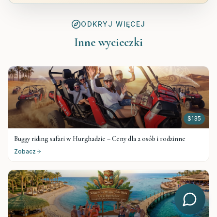
ODKRYJ WIĘCEJ
Inne wycieczki
$
135
Buggy riding safari w Hurghadzie – Ceny dla 2 osób i rodzinne
Zobacz