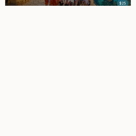
$
25
Hula Hula Beach Hurghada - Plaża Giftun w stylu Boho
Zobacz
$
38
Wyspa Paradise Top VIP
Zobacz
Zobacz wszystkie wycieczki