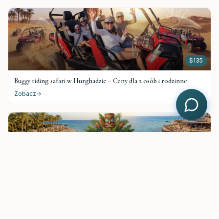
$
135
Buggy riding safari w Hurghadzie – Ceny dla 2 osób i rodzinne
Zobacz
$
25
Hula Hula Beach Hurghada - Plaża Giftun w stylu Boho
Zobacz