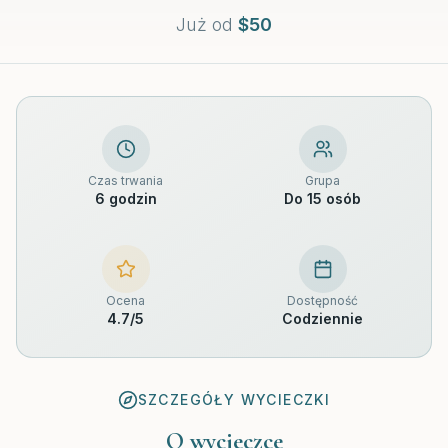
Już od
$
50
Czas trwania
Grupa
6 godzin
Do 15 osób
Ocena
Dostępność
4.7
/5
Codziennie
SZCZEGÓŁY WYCIECZKI
O wycieczce