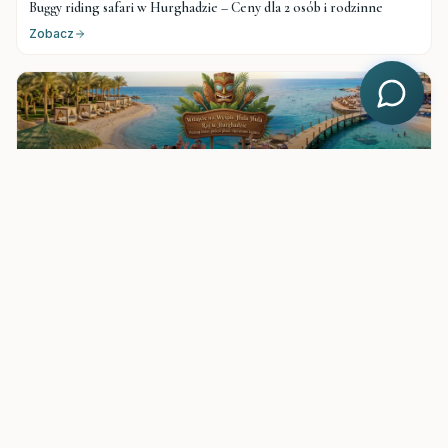
Buggy riding safari w Hurghadzie – Ceny dla 2 osób i rodzinne
Zobacz
$
25
Hula Hula Beach Hurghada - Plaża Giftun w stylu Boho
Zobacz
$
38
Wyspa Paradise Top VIP