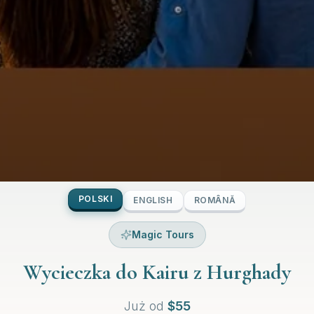
POLSKI
ENGLISH
ROMÂNĂ
Magic Tours
Wycieczka do Kairu z Hurghady
Już od
$
55