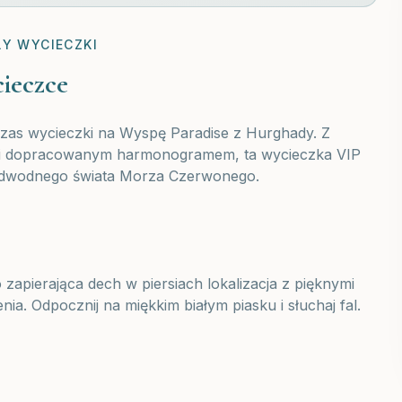
Y WYCIECZKI
ieczce
czas wycieczki na Wyspę Paradise z Hurghady. Z
em i dopracowanym harmonogramem, ta wycieczka VIP
podwodnego świata Morza Czerwonego.
apierająca dech w piersiach lokalizacja z pięknymi
nia. Odpocznij na miękkim białym piasku i słuchaj fal.