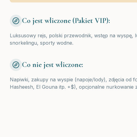
Co jest wliczone (Pakiet VIP):
Luksusowy rejs, polski przewodnik, wstęp na wyspę, 
snorkelingu, sporty wodne.
Co nie jest wliczone:
Napiwki, zakupy na wyspie (napoje/lody), zdjęcia od f
Hasheesh, El Gouna itp. +$), opcjonalne nurkowanie z 
Ważne informacje:
Zabierz: Ręcznik plażowy, strój kąpielowy, krem 