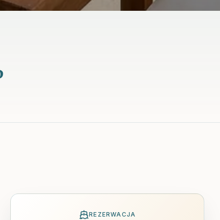
P
REZERWACJA