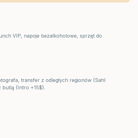
lunch VIP, napoje bezalkoholowe, sprzęt do
otografa, transfer z odległych regionów (Sahl
butlą (Intro +15$).
UV, okulary, gotówkę na drobne wydatki.