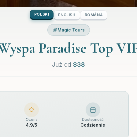
POLSKI
ENGLISH
ROMÂNĂ
Magic Tours
Wyspa Paradise Top VI
Już od
$
38
Ocena
Dostępność
4.9
/5
Codziennie